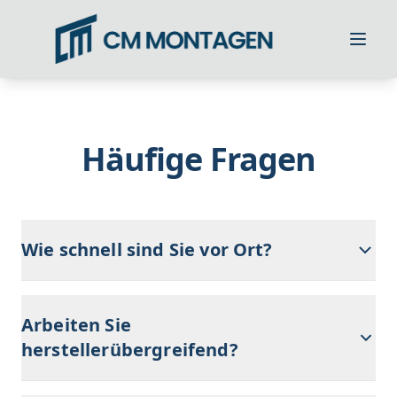
Direkt zum Hauptinhalt springen.
Menü
Häufige Fragen
Wie schnell sind Sie vor Ort?
Kurzfristig – wir finden meist zeitnahe Termine, für
Notfälle nach Absprache sogar noch schneller.
Arbeiten Sie
herstellerübergreifend?